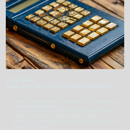
15 ОКТЯБРЯ
ДЕНЬ 2. СРАЗИСЬ С ИЛЛЮЗИЯМИ ПРИБЫЛИ
Посчитаете реальную маржу и увидите, как скидки и бонусы
незаметно съедают прибыль.
С помощью КАЛЬКУЛЯТОРА СКИДОК
проверите любые
сценарии и перестанете раздавать деньги клиентам.
Разберетесь, на сколько реально можно поднять цену и при
этом увеличить доход.