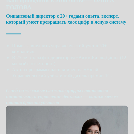
ГОЛОВА
Финансовый директор с 20+ годами опыта, эксперт,
который умеет превращать хаос цифр в ясную систему
Помогла внедрить управленческий учет в 50+
компаниях.
В 25 лет стала финдиректором «Вимм-Билль-Данн» (12
млрд ₽ в отчетности).
Автор программы наставничества «Узнай
Управленческий учёт» и победитель премии 1С.
С ней даже самые сложные цифры становятся
понятными, а управление деньгами — вашим мечом
против дракона убытков